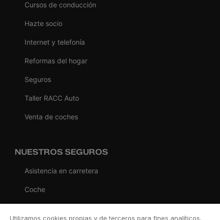
Cursos de conducción
Hazte socio
Internet y telefonía
Reformas del hogar
Seguros
Taller RACC Auto
Venta de coches
NUESTROS SEGUROS
Asistencia en carretera
Coche
Moto
Utilizamos cookies propias y de terceros para fines analíticos,