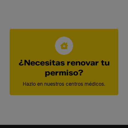
Renueva tu permiso en
nuestros centros
¿Necesitas renovar tu
médicos
permiso?
Consultar centros médicos
Hazlo en nuestros centros médicos.