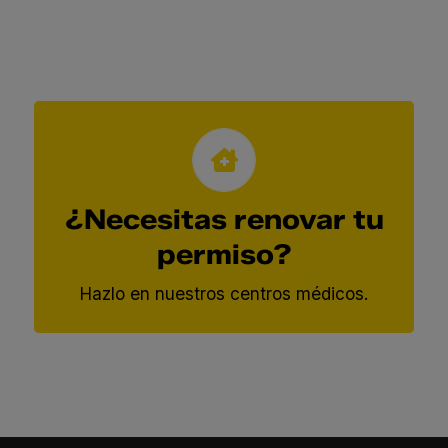
Renueva tu permiso en
nuestros centros
¿Necesitas renovar tu
médicos
permiso?
Consultar centros médicos
Hazlo en nuestros centros médicos.