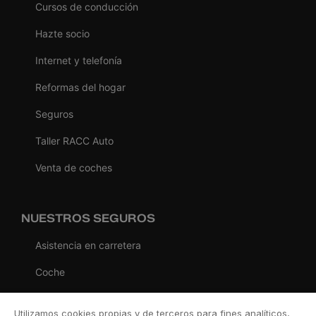
Cursos de conducción
Hazte socio
Internet y telefonía
Reformas del hogar
Seguros
Taller RACC Auto
Venta de coches
NUESTROS SEGUROS
Asistencia en carretera
Coche
Moto
Utilizamos cookies propias y de terceros para fines analíticos,