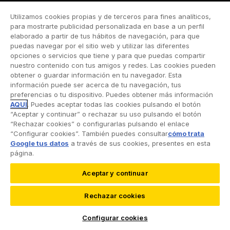
Utilizamos cookies propias y de terceros para fines analíticos,
para mostrarte publicidad personalizada en base a un perfil
elaborado a partir de tus hábitos de navegación, para que
puedas navegar por el sitio web y utilizar las diferentes
opciones o servicios que tiene y para que puedas compartir
SÍGUENOS EN:
nuestro contenido con tus amigos y redes. Las cookies pueden
obtener o guardar información en tu navegador. Esta
información puede ser acerca de tu navegación, tus
preferencias o tu dispositivo. Puedes obtener más información
NUESTRAS APPS
AQUÍ
. Puedes aceptar todas las cookies pulsando el botón
“Aceptar y continuar” o rechazar su uso pulsando el botón
“Rechazar cookies” o configurarlas pulsando el enlace
“Configurar cookies”. También puedes consultar
cómo trata
Google tus datos
a través de sus cookies, presentes en esta
página.
¿NECESITAS AYUDA?
Aceptar y continuar
Contacto
Rechazar cookies
Oficinas RACC
Configurar cookies
Correo electrónico
inforacc@racc.es