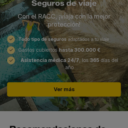
Seguros de viaje
Con el RACC, ¡viaja con la mejor
protección!
Todo tipo de seguros
adaptados a tu viaje
Gastos cubiertos
hasta 300.000 €
Asistencia médica 24/7
, los
365
días del
año
Ver más