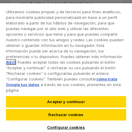
consentiment i impugnació de qualsevol
nombre
productes o serveis propis per
decisió basada en el tractament automatitzat
qualsevol mitjà, inclosos els
Utilizamos cookies propias y de terceros para fines analíticos,
de les dades, mitjançant correu electrònic
electrònics, una vegada finalitzada la
para mostrarte publicidad personalizada en base a un perfil
dirigit a
dporacc@racc.es
.
meva relació amb el Club?
elaborado a partir de tus hábitos de navegación, para que
Informació addicional:
Pots consultar la
puedas navegar por el sitio web y utilizar las diferentes
política de protecció de dades del RACC i
opciones o servicios que tiene y para que puedas compartir
sol·licitar més informació al correu electrònic
nuestro contenido con tus amigos y redes. Las cookies pueden
inforacc@racc.es
, a les nostres delegacions
obtener o guardar información en tu navegador. Esta
(
veure oficines
) o per telèfon al 900 357
información puede ser acerca de tu navegación, tus
357.
preferencias o tu dispositivo. Puedes obtener más información
AQUÍ
. Puedes aceptar todas las cookies pulsando el botón
“Aceptar y continuar” o rechazar su uso pulsando el botón
“Rechazar cookies” o configurarlas pulsando el enlace
“Configurar cookies”. También puedes consultar
cómo trata
Google tus datos
a través de sus cookies, presentes en esta
página.
Aceptar y continuar
©2026 RACC Mobility Club |
Condiciones de uso y
Rechazar cookies
Política de privacidad
|
Accesibilidad
|
Política de
cookies
|
Protección de datos
Configurar cookies