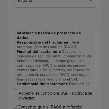
España
Informació bàsica de protecció de
dades
Responsable del tractament:
Real
Automóvil Club de Cataluña (RACC).
Finalitat del tractament:
Gestionar la
condició de soci del RACC, comunicar-te els
beneficis i avantatges de que gaudeixes
com a soci del RACC, prestar els serveis
contractats i, si ho autoritzes, recomanar-te
productes i/o serveis del RACC, una vegada
finalitzada la teva relació amb el Club.
Legitimació del tractament:
Execució del
contracte, interés legítim i consentiment
Accepto les
condicions d’ús i la política de
exprés.
Drets:
Pots exercir els teus drets
privacitat
d'oposició, accés, rectificació, supressió,
Sin
Consento que el RACC m'ofereixi
limitació, portabilitat, revocació del