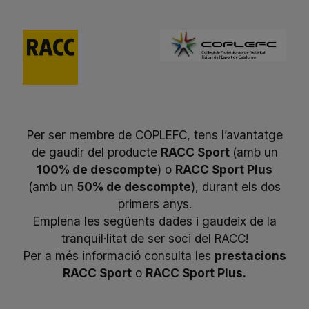
Saltar
al
contenido
Per ser membre de COPLEFC, tens l’avantatge
de gaudir del producte
RACC Sport
(amb un
100% de descompte
) o
RACC Sport Plus
(amb un
50% de descompte
), durant els dos
primers anys.
Emplena les següents dades i gaudeix de la
tranquil·litat de ser soci del RACC!
Per a més informació consulta les
prestacions
RACC Sport
o
RACC Sport Plus
.