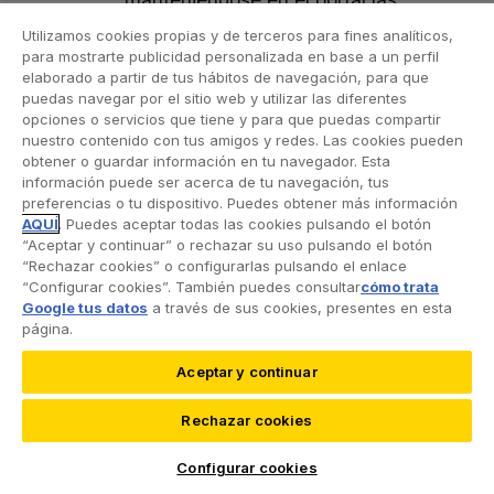
últimas vigentes.
Utilizamos cookies propias y de terceros para fines analíticos,
para mostrarte publicidad personalizada en base a un perfil
La confirmación del contrato, a
elaborado a partir de tus hábitos de navegación, para que
puedas navegar por el sitio web y utilizar las diferentes
través de cualquier medio de
opciones o servicios que tiene y para que puedas compartir
comunicación, por parte de RACC al
nuestro contenido con tus amigos y redes. Las cookies pueden
Usuario, implicará el
obtener o guardar información en tu navegador. Esta
información puede ser acerca de tu navegación, tus
perfeccionamiento del contrato
preferencias o tu dispositivo. Puedes obtener más información
conforme a lo dispuesto en el
AQUÍ
. Puedes aceptar todas las cookies pulsando el botón
artículo 1.262 del Código Civil. El alta
“Aceptar y continuar” o rechazar su uso pulsando el botón
“Rechazar cookies” o configurarlas pulsando el enlace
efectiva y/o la entrega del producto
“Configurar cookies”. También puedes consultar
cómo trata
y/o servicio adquirido por el Usuario
Google tus datos
a través de sus cookies, presentes en esta
tendrá lugar según lo previsto en la
página.
página correspondiente a cada
Aceptar y continuar
producto y/o servicio y según la
información que en cada caso
Rechazar cookies
proporcione RACC al usuario.
Configurar cookies
En el caso de tratarse de productos