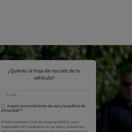
¿Quieres la hoja de rescate de tu
vehículo?
El Reial Automòbil Club de Catalunya (RACC),
Acepto las
condiciones de uso y la política de
privacidad
*
como responsable del tratamiento de tus
datos, utilizará los datos facilitados para
enviarte por correo electrónico la
El Reial Automòbil Club de Catalunya (RACC), como
información que nos has solicitado sobre
responsable del tratamiento de tus datos, utilizará los
datos facilitados para enviarte por correo electrónico la