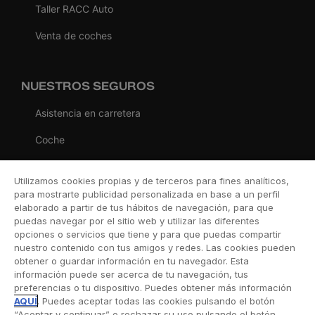
Taller RACC Auto
Venta de coches
NUESTROS SEGUROS
Asistencia en carretera
Coche
Moto
Utilizamos cookies propias y de terceros para fines analíticos,
Viaje
para mostrarte publicidad personalizada en base a un perfil
elaborado a partir de tus hábitos de navegación, para que
Hogar
puedas navegar por el sitio web y utilizar las diferentes
opciones o servicios que tiene y para que puedas compartir
Vida
nuestro contenido con tus amigos y redes. Las cookies pueden
obtener o guardar información en tu navegador. Esta
Decesos
información puede ser acerca de tu navegación, tus
preferencias o tu dispositivo. Puedes obtener más información
Dental
AQUÍ
. Puedes aceptar todas las cookies pulsando el botón
“Aceptar y continuar” o rechazar su uso pulsando el botón