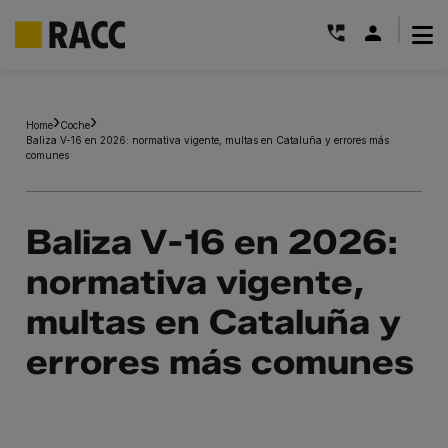
|
Saltar
al
Home
Coche
contenido
Baliza V-16 en 2026: normativa vigente, multas en Cataluña y errores más
comunes
Baliza V-16 en 2026:
normativa vigente,
multas en Cataluña y
errores más comunes