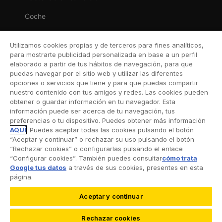
Coche
Moto
Utilizamos cookies propias y de terceros para fines analíticos,
Viaje
para mostrarte publicidad personalizada en base a un perfil
elaborado a partir de tus hábitos de navegación, para que
Hogar
puedas navegar por el sitio web y utilizar las diferentes
opciones o servicios que tiene y para que puedas compartir
Vida
nuestro contenido con tus amigos y redes. Las cookies pueden
obtener o guardar información en tu navegador. Esta
Decesos
información puede ser acerca de tu navegación, tus
preferencias o tu dispositivo. Puedes obtener más información
Dental
AQUÍ
. Puedes aceptar todas las cookies pulsando el botón
“Aceptar y continuar” o rechazar su uso pulsando el botón
Deportivo
“Rechazar cookies” o configurarlas pulsando el enlace
“Configurar cookies”. También puedes consultar
cómo trata
Esquí
Google tus datos
a través de sus cookies, presentes en esta
página.
Aceptar y continuar
©2026 RACC Mobility Club |
Condiciones de uso y
Rechazar cookies