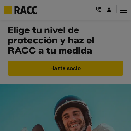
|
Saltar
Elige tu nivel de
al
protección y haz el
contenido
RACC
a tu medida
Hazte socio