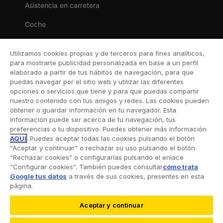
Asistencia en carretera
Coche
Moto
Utilizamos cookies propias y de terceros para fines analíticos,
Viaje
para mostrarte publicidad personalizada en base a un perfil
elaborado a partir de tus hábitos de navegación, para que
Hogar
puedas navegar por el sitio web y utilizar las diferentes
opciones o servicios que tiene y para que puedas compartir
Vida
nuestro contenido con tus amigos y redes. Las cookies pueden
obtener o guardar información en tu navegador. Esta
Decesos
información puede ser acerca de tu navegación, tus
preferencias o tu dispositivo. Puedes obtener más información
Dental
AQUÍ
. Puedes aceptar todas las cookies pulsando el botón
“Aceptar y continuar” o rechazar su uso pulsando el botón
Deportivo
“Rechazar cookies” o configurarlas pulsando el enlace
“Configurar cookies”. También puedes consultar
cómo trata
Esquí
Google tus datos
a través de sus cookies, presentes en esta
página.
Aceptar y continuar
©2026 RACC Mobility Club |
Condiciones de uso y