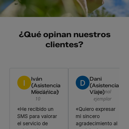
¿Qué opinan nuestros
clientes?
Iván
Dani
(Asistencia
(Asistencia
Todo fue un
Personal
Mecánica)
Viaje)
10
ejemplar
«He recibido un
«Quiero expresar
SMS para valorar
mi sincero
el servicio de
agradecimiento al