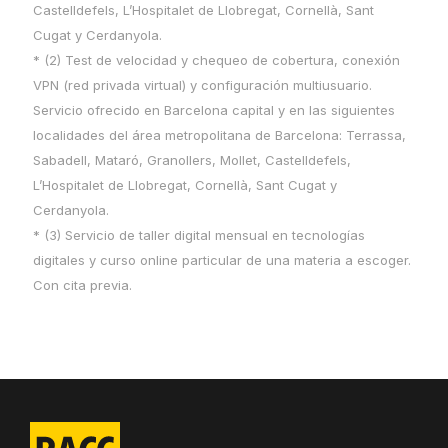
Castelldefels, L’Hospitalet de Llobregat, Cornellà, Sant
Cugat y Cerdanyola.
* (2) Test de velocidad y chequeo de cobertura, conexión
VPN (red privada virtual) y configuración multiusuario.
Servicio ofrecido en Barcelona capital y en las siguientes
localidades del área metropolitana de Barcelona: Terrassa,
Sabadell, Mataró, Granollers, Mollet, Castelldefels,
L’Hospitalet de Llobregat, Cornellà, Sant Cugat y
Cerdanyola.
* (3) Servicio de taller digital mensual en tecnologías
digitales y curso
online
particular de una materia a escoger.
Con cita previa.