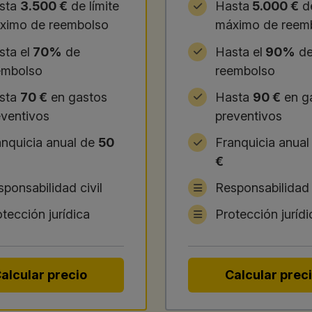
sta
3.500 €
de límite
Hasta
5.000 €
de
ximo de reembolso
máximo de reem
sta el
70%
de
Hasta el
90%
d
embolso
reembolso
sta
70 €
en gastos
Hasta
90 €
en g
eventivos
preventivos
anquicia anual de
50
Franquicia anua
€
ponsabilidad civil
Responsabilidad c
tección jurídica
Protección jurídi
alcular precio
Calcular prec