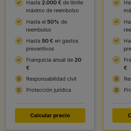
Hasta
2.000 €
de límite
Ha
máximo de reembolso
má
Hasta el
50%
de
Ha
reembolso
re
Hasta
50 €
en gastos
Ha
preventivos
pr
Franquicia anual de
20
Fr
€
€
Responsabilidad civil
Res
Protección jurídica
Pro
Calcular precio
C