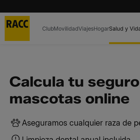
Club
Movilidad
Viajes
Hogar
Salud y Vid
Saltar
al
contenido
Calcula tu seguro
mascotas online
Aseguramos cualquier raza de p
Limpieza dental anual incluida