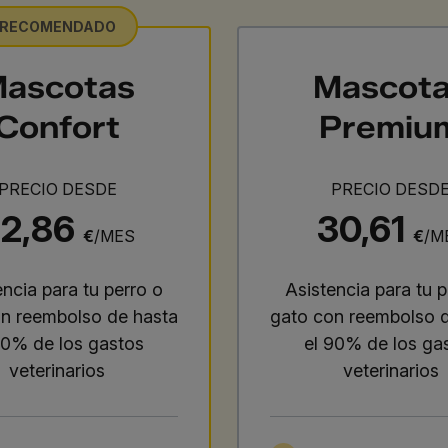
RECOMENDADO
ascotas
Mascot
Confort
Premiu
PRECIO DESDE
PRECIO DESD
22,86
30,61
€
/MES
€
/M
encia para tu perro o
Asistencia para tu p
n reembolso de hasta
gato con reembolso 
70% de los gastos
el 90% de los ga
veterinarios
veterinarios