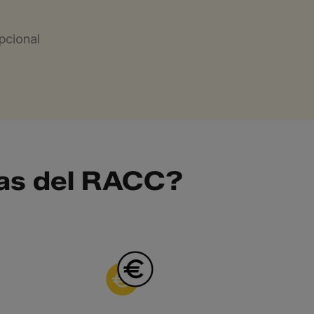
cional
tas del RACC?