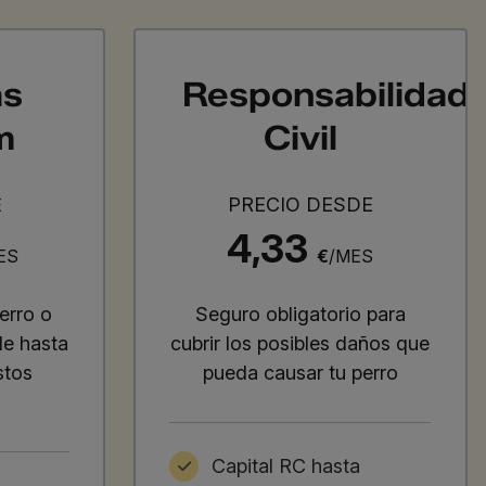
as
Responsabilidad
m
Civil
PRECIO DESDE
E
4,33
ES
€
/MES
erro o
Seguro obligatorio para
de hasta
cubrir los posibles daños que
stos
pueda causar tu perro
Capital RC hasta