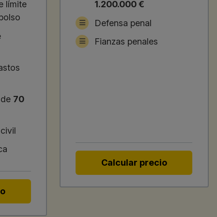
 límite
1.200.000 €
bolso
Defensa penal
e
Fianzas penales
astos
l de
70
ivil
ca
Calcular precio
io