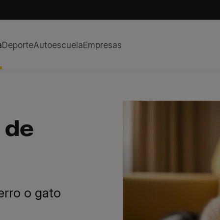
a
Deporte
Autoescuela
Empresas
 de
erro o gato