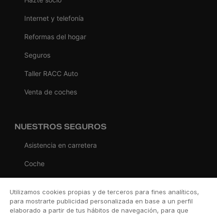
Internet y telefonía
Reformas del hogar
Seguros
Taller RACC Auto
Venta de coches
NUESTROS SEGUROS
Asistencia en carretera
Coche
Moto
Utilizamos cookies propias y de terceros para fines analíticos,
Viaje
para mostrarte publicidad personalizada en base a un perfil
elaborado a partir de tus hábitos de navegación, para que