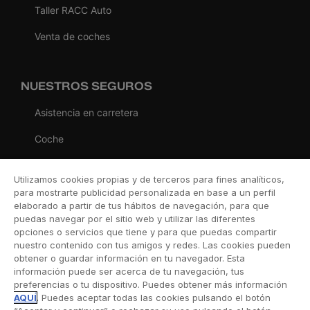
Taller RACC Auto
Venta de coches
NUESTROS SEGUROS
Asistencia en carretera
Coche
Moto
Utilizamos cookies propias y de terceros para fines analíticos,
Viaje
para mostrarte publicidad personalizada en base a un perfil
elaborado a partir de tus hábitos de navegación, para que
Hogar
puedas navegar por el sitio web y utilizar las diferentes
opciones o servicios que tiene y para que puedas compartir
Vida
nuestro contenido con tus amigos y redes. Las cookies pueden
obtener o guardar información en tu navegador. Esta
Decesos
información puede ser acerca de tu navegación, tus
preferencias o tu dispositivo. Puedes obtener más información
Dental
AQUÍ
. Puedes aceptar todas las cookies pulsando el botón