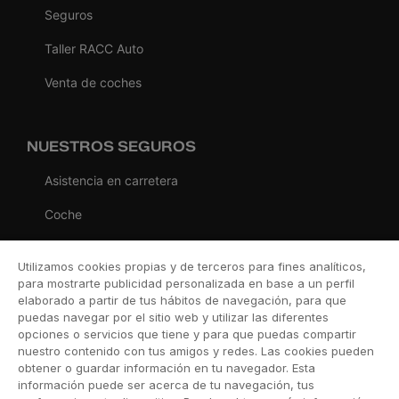
Seguros
Taller RACC Auto
Venta de coches
NUESTROS SEGUROS
Asistencia en carretera
Coche
Moto
Utilizamos cookies propias y de terceros para fines analíticos,
Viaje
para mostrarte publicidad personalizada en base a un perfil
elaborado a partir de tus hábitos de navegación, para que
Hogar
puedas navegar por el sitio web y utilizar las diferentes
opciones o servicios que tiene y para que puedas compartir
Vida
nuestro contenido con tus amigos y redes. Las cookies pueden
obtener o guardar información en tu navegador. Esta
Decesos
información puede ser acerca de tu navegación, tus