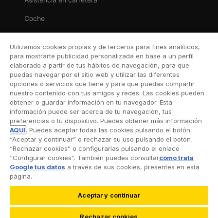
Coche
Moto
Utilizamos cookies propias y de terceros para fines analíticos,
Viaje
para mostrarte publicidad personalizada en base a un perfil
elaborado a partir de tus hábitos de navegación, para que
Hogar
puedas navegar por el sitio web y utilizar las diferentes
opciones o servicios que tiene y para que puedas compartir
Vida
nuestro contenido con tus amigos y redes. Las cookies pueden
obtener o guardar información en tu navegador. Esta
Decesos
información puede ser acerca de tu navegación, tus
preferencias o tu dispositivo. Puedes obtener más información
Dental
AQUÍ
. Puedes aceptar todas las cookies pulsando el botón
“Aceptar y continuar” o rechazar su uso pulsando el botón
Deportivo
“Rechazar cookies” o configurarlas pulsando el enlace
“Configurar cookies”. También puedes consultar
cómo trata
Esquí
Google tus datos
a través de sus cookies, presentes en esta
página.
Aceptar y continuar
©2026 RACC Mobility Club |
Condiciones de uso y
Rechazar cookies