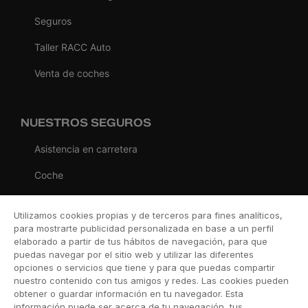
Seguros
Taller RACC Auto
Venta de coches
NUESTROS SEGUROS
Asistencia en carretera
Coche
Moto
Utilizamos cookies propias y de terceros para fines analíticos,
Viaje
para mostrarte publicidad personalizada en base a un perfil
elaborado a partir de tus hábitos de navegación, para que
Hogar
puedas navegar por el sitio web y utilizar las diferentes
opciones o servicios que tiene y para que puedas compartir
Vida
nuestro contenido con tus amigos y redes. Las cookies pueden
obtener o guardar información en tu navegador. Esta
Decesos
información puede ser acerca de tu navegación, tus