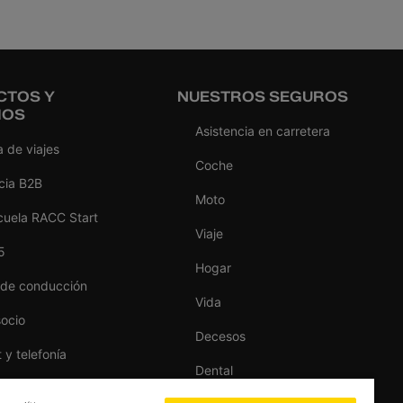
CTOS Y
NUESTROS SEGUROS
IOS
Asistencia en carretera
 de viajes
Coche
cia B2B
Moto
cuela RACC Start
Viaje
5
Hogar
 de conducción
Vida
socio
Decesos
t y telefonía
Dental
as del hogar