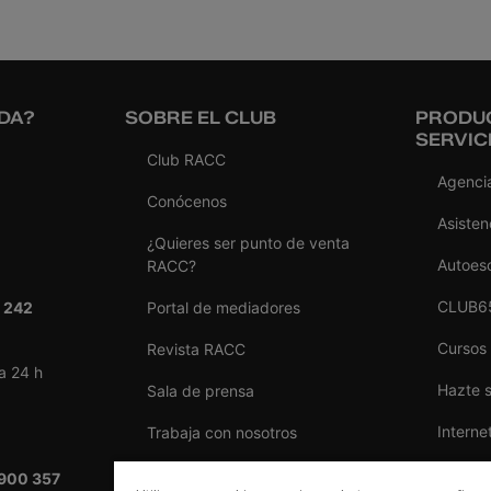
DA?
SOBRE EL CLUB
PRODU
SERVIC
Club RACC
Agencia
Conócenos
Asisten
¿Quieres ser punto de venta
Autoes
RACC?
CLUB6
 242
Portal de mediadores
Cursos
Revista RACC
a 24 h
Hazte 
Sala de prensa
Interne
Trabaja con nosotros
Reform
Ventajas por ser del RACC
900 357