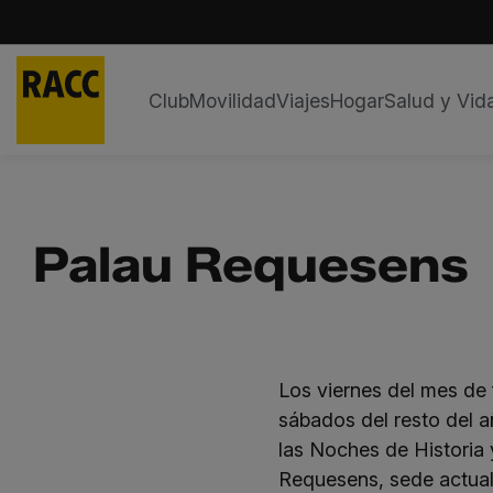
Club
Movilidad
Viajes
Hogar
Salud y Vid
Saltar
al
contenido
Palau Requesens
Los viernes del mes de 
sábados del resto del a
las Noches de Historia
Requesens, sede actual