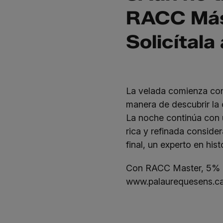
RACC Más
Solicítala
La velada comienza con 
manera de descubrir la 
La noche continúa con u
rica y refinada consider
final, un experto en his
Con RACC Master, 5% de 
www.palaurequesens.ca