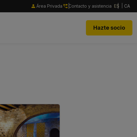
Área Privada
Contacto y asistencia
ES
CA
Hazte socio