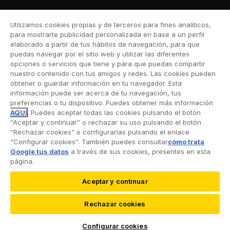
Moto
Utilizamos cookies propias y de terceros para fines analíticos,
Viaje
para mostrarte publicidad personalizada en base a un perfil
elaborado a partir de tus hábitos de navegación, para que
Hogar
puedas navegar por el sitio web y utilizar las diferentes
opciones o servicios que tiene y para que puedas compartir
Vida
nuestro contenido con tus amigos y redes. Las cookies pueden
obtener o guardar información en tu navegador. Esta
Decesos
información puede ser acerca de tu navegación, tus
preferencias o tu dispositivo. Puedes obtener más información
Dental
AQUÍ
. Puedes aceptar todas las cookies pulsando el botón
“Aceptar y continuar” o rechazar su uso pulsando el botón
Deportivo
“Rechazar cookies” o configurarlas pulsando el enlace
“Configurar cookies”. También puedes consultar
cómo trata
Esquí
Google tus datos
a través de sus cookies, presentes en esta
página.
Aceptar y continuar
©2026 RACC Mobility Club |
Condiciones de uso y
Rechazar cookies
Política de privacidad
|
Accesibilidad
|
Política de
cookies
|
Protección de datos
Configurar cookies