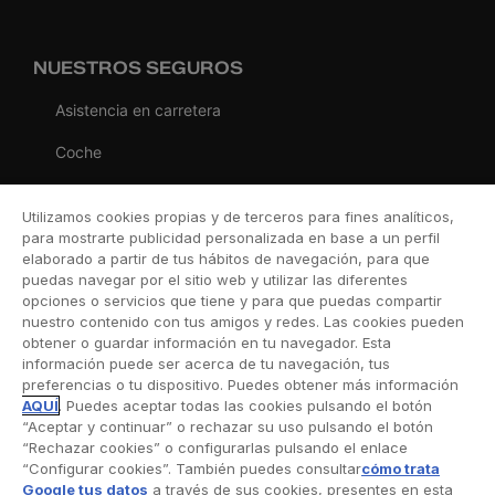
NUESTROS SEGUROS
Asistencia en carretera
Coche
Moto
Utilizamos cookies propias y de terceros para fines analíticos,
Viaje
para mostrarte publicidad personalizada en base a un perfil
elaborado a partir de tus hábitos de navegación, para que
Hogar
puedas navegar por el sitio web y utilizar las diferentes
opciones o servicios que tiene y para que puedas compartir
Vida
nuestro contenido con tus amigos y redes. Las cookies pueden
obtener o guardar información en tu navegador. Esta
Decesos
información puede ser acerca de tu navegación, tus
preferencias o tu dispositivo. Puedes obtener más información
Dental
AQUÍ
. Puedes aceptar todas las cookies pulsando el botón
“Aceptar y continuar” o rechazar su uso pulsando el botón
Deportivo
“Rechazar cookies” o configurarlas pulsando el enlace
“Configurar cookies”. También puedes consultar
cómo trata
Esquí
Google tus datos
a través de sus cookies, presentes en esta