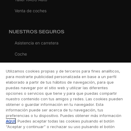
Venta de coches
NUESTROS SEGUROS
Asistencia en carretera
Coche
Moto
Utilizamos cookies propias y de terceros para fines analíticos,
Viaje
para mostrarte publicidad personalizada en base a un perfil
elaborado a partir de tus hábitos de navegación, para que
Hogar
puedas navegar por el sitio web y utilizar las diferentes
opciones o servicios que tiene y para que puedas compartir
Vida
nuestro contenido con tus amigos y redes. Las cookies pueden
obtener o guardar información en tu navegador. Esta
Decesos
información puede ser acerca de tu navegación, tus
preferencias o tu dispositivo. Puedes obtener más información
Dental
AQUÍ
. Puedes aceptar todas las cookies pulsando el botón
“Aceptar y continuar” o rechazar su uso pulsando el botón