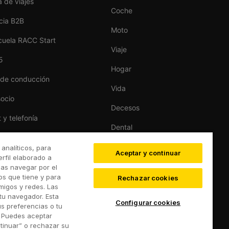
 de viajes
Coche
cia B2B
Moto
cuela RACC Start
Viaje
5
Hogar
 de conducción
Vida
socio
Decesos
t y telefonía
Dental
as del hogar
Deportivo
 analíticos, para
Aceptar y continuar
s
rfil elaborado a
Esquí
das navegar por el
RACC Auto
ios que tiene y para
Rechazar cookies
migos y redes. Las
de coches
tu navegador. Esta
Configurar cookies
s preferencias o tu
. Puedes aceptar
tinuar” o rechazar su