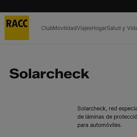
Club
Movilidad
Viajes
Hogar
Salud y Vid
Saltar
al
contenido
Solarcheck
Solarcheck, red especia
de láminas de protecció
para automóviles.