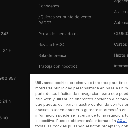
Agencia
Conócenos
Asisten
¿Quieres ser punto de venta
Autoes
RACC?
CLUB6
 242
Portal de mediadores
Cursos
Revista RACC
a 24 h
Hazte 
Sala de prensa
Interne
Trabaja con nosotros
Reform
Ventajas por ser del RACC
900 357
Utilizamos cookies propias y de terceros para fines
Seguro
mostrarte publicidad personalizada en base a un pe
partir de tus hábitos de navegación, para que pue
Taller 
sitio web y utilizar las diferentes opciones o servic
o 24 h
que puedas compartir nuestro contenido con tus a
Venta 
cookies pueden obtener o guardar información en 
información puede ser acerca de tu navegación, tu
6 60
dispositivo. Puedes obtener más información
AQUÍ
todas las cookies pulsando el botón “Aceptar y con