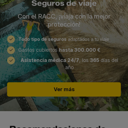
Seguros de viaje
Con el RACC, ¡viaja con la mejor
protección!
Todo tipo de seguros
adaptados a tu viaje
Gastos cubiertos
hasta 300.000 €
Asistencia médica 24/7
, los
365
días del
año
Ver más