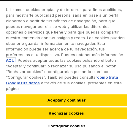
Utilizamos cookies propias y de terceros para fines analíticos,
para mostrarte publicidad personalizada en base a un perfil
elaborado a partir de tus hábitos de navegación, para que
puedas navegar por el sitio web y utilizar las diferentes
opciones o servicios que tiene y para que puedas compartir
SÍGUENOS EN:
nuestro contenido con tus amigos y redes. Las cookies pueden
obtener o guardar información en tu navegador. Esta
información puede ser acerca de tu navegación, tus
preferencias o tu dispositivo. Puedes obtener más información
NUESTRAS APPS
AQUÍ
. Puedes aceptar todas las cookies pulsando el botón
“Aceptar y continuar” o rechazar su uso pulsando el botón
“Rechazar cookies” o configurarlas pulsando el enlace
“Configurar cookies”. También puedes consultar
cómo trata
Google tus datos
a través de sus cookies, presentes en esta
página.
¿NECESITAS AYUDA?
Aceptar y continuar
Contacto
Rechazar cookies
Oficinas RACC
Configurar cookies
Correo electrónico
inforacc@racc.es