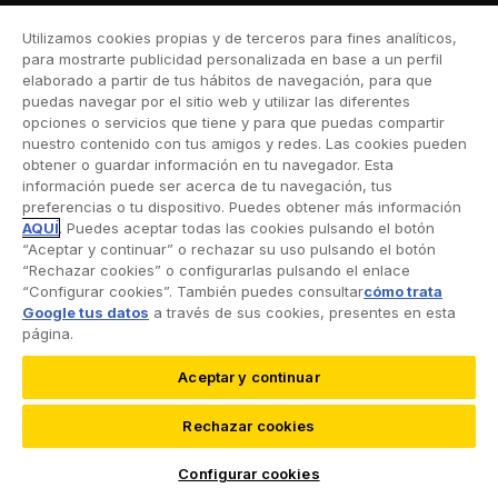
Moto
Utilizamos cookies propias y de terceros para fines analíticos,
Viaje
para mostrarte publicidad personalizada en base a un perfil
elaborado a partir de tus hábitos de navegación, para que
Hogar
puedas navegar por el sitio web y utilizar las diferentes
opciones o servicios que tiene y para que puedas compartir
Vida
nuestro contenido con tus amigos y redes. Las cookies pueden
obtener o guardar información en tu navegador. Esta
Decesos
información puede ser acerca de tu navegación, tus
preferencias o tu dispositivo. Puedes obtener más información
Dental
AQUÍ
. Puedes aceptar todas las cookies pulsando el botón
“Aceptar y continuar” o rechazar su uso pulsando el botón
Deportivo
“Rechazar cookies” o configurarlas pulsando el enlace
“Configurar cookies”. También puedes consultar
cómo trata
Esquí
Google tus datos
a través de sus cookies, presentes en esta
página.
Aceptar y continuar
©2026 RACC Mobility Club |
Condiciones de uso y
Rechazar cookies
Política de privacidad
|
Accesibilidad
|
Política de
cookies
|
Protección de datos
Configurar cookies