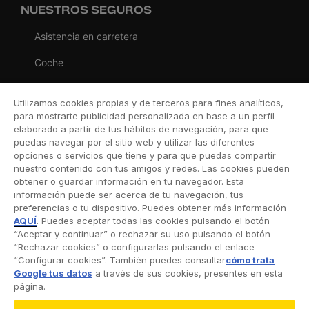
NUESTROS SEGUROS
Asistencia en carretera
Coche
Moto
Utilizamos cookies propias y de terceros para fines analíticos,
Viaje
para mostrarte publicidad personalizada en base a un perfil
elaborado a partir de tus hábitos de navegación, para que
Hogar
puedas navegar por el sitio web y utilizar las diferentes
opciones o servicios que tiene y para que puedas compartir
Vida
nuestro contenido con tus amigos y redes. Las cookies pueden
obtener o guardar información en tu navegador. Esta
Decesos
información puede ser acerca de tu navegación, tus
preferencias o tu dispositivo. Puedes obtener más información
Dental
AQUÍ
. Puedes aceptar todas las cookies pulsando el botón
“Aceptar y continuar” o rechazar su uso pulsando el botón
Deportivo
“Rechazar cookies” o configurarlas pulsando el enlace
“Configurar cookies”. También puedes consultar
cómo trata
Esquí
Google tus datos
a través de sus cookies, presentes en esta
página.