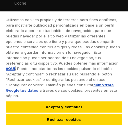
Coche
Moto
Utilizamos cookies propias y de terceros para fines analíticos,
Viaje
para mostrarte publicidad personalizada en base a un perfil
elaborado a partir de tus hábitos de navegación, para que
Hogar
puedas navegar por el sitio web y utilizar las diferentes
opciones o servicios que tiene y para que puedas compartir
Vida
nuestro contenido con tus amigos y redes. Las cookies pueden
obtener o guardar información en tu navegador. Esta
Decesos
información puede ser acerca de tu navegación, tus
preferencias o tu dispositivo. Puedes obtener más información
Dental
AQUÍ
. Puedes aceptar todas las cookies pulsando el botón
“Aceptar y continuar” o rechazar su uso pulsando el botón
Deportivo
“Rechazar cookies” o configurarlas pulsando el enlace
“Configurar cookies”. También puedes consultar
cómo trata
Esquí
Google tus datos
a través de sus cookies, presentes en esta
página.
Aceptar y continuar
©2026 RACC Mobility Club |
Condiciones de uso y
Rechazar cookies
Política de privacidad
|
Accesibilidad
|
Política de