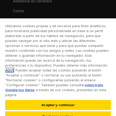
Asistencia en carretera
Coche
Moto
Utilizamos cookies propias y de terceros para fines analíticos,
Viaje
para mostrarte publicidad personalizada en base a un perfil
elaborado a partir de tus hábitos de navegación, para que
Hogar
puedas navegar por el sitio web y utilizar las diferentes
opciones o servicios que tiene y para que puedas compartir
Vida
nuestro contenido con tus amigos y redes. Las cookies pueden
obtener o guardar información en tu navegador. Esta
Decesos
información puede ser acerca de tu navegación, tus
preferencias o tu dispositivo. Puedes obtener más información
Dental
AQUÍ
. Puedes aceptar todas las cookies pulsando el botón
“Aceptar y continuar” o rechazar su uso pulsando el botón
Deportivo
“Rechazar cookies” o configurarlas pulsando el enlace
“Configurar cookies”. También puedes consultar
cómo trata
Esquí
Google tus datos
a través de sus cookies, presentes en esta
página.
Aceptar y continuar
©2026 RACC Mobility Club |
Condiciones de uso y