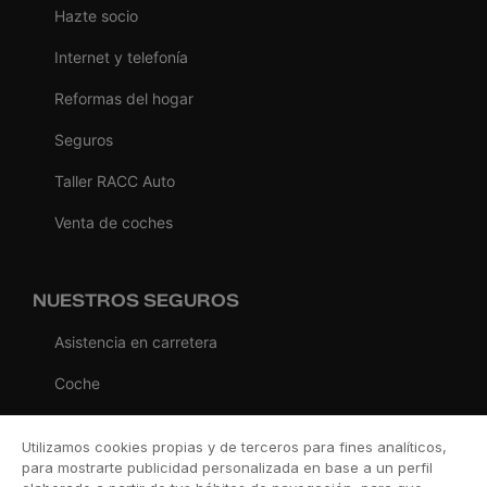
Hazte socio
Internet y telefonía
Reformas del hogar
Seguros
Taller RACC Auto
Venta de coches
NUESTROS SEGUROS
Asistencia en carretera
Coche
Moto
Utilizamos cookies propias y de terceros para fines analíticos,
Viaje
para mostrarte publicidad personalizada en base a un perfil