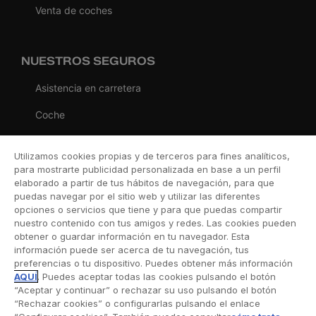
Venta de coches
NUESTROS SEGUROS
Asistencia en carretera
Coche
Moto
Utilizamos cookies propias y de terceros para fines analíticos,
Viaje
para mostrarte publicidad personalizada en base a un perfil
elaborado a partir de tus hábitos de navegación, para que
Hogar
puedas navegar por el sitio web y utilizar las diferentes
opciones o servicios que tiene y para que puedas compartir
Vida
nuestro contenido con tus amigos y redes. Las cookies pueden
obtener o guardar información en tu navegador. Esta
Decesos
información puede ser acerca de tu navegación, tus
preferencias o tu dispositivo. Puedes obtener más información
Dental
AQUÍ
. Puedes aceptar todas las cookies pulsando el botón
“Aceptar y continuar” o rechazar su uso pulsando el botón
Deportivo
“Rechazar cookies” o configurarlas pulsando el enlace