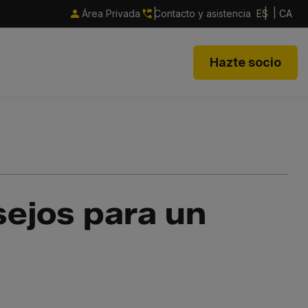
Área Privada
Contacto y asistencia
ES
CA
Hazte socio
sejos para un