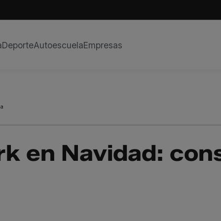
a
Deporte
Autoescuela
Empresas
la
rk en Navidad: con