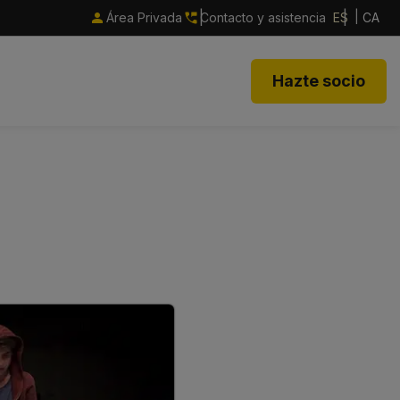
Área Privada
Contacto y asistencia
ES
CA
Hazte socio