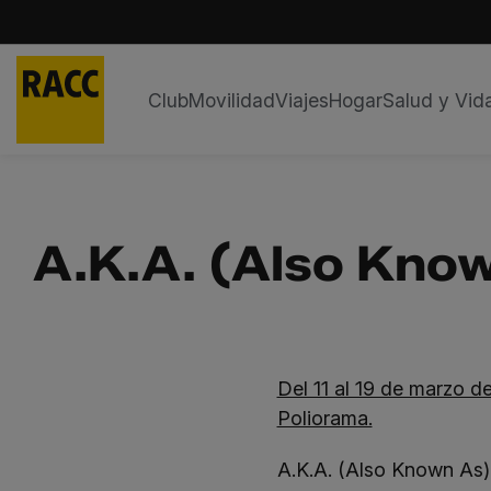
Club
Movilidad
Viajes
Hogar
Salud y Vid
Saltar
al
contenido
A.K.A. (Also Kno
Del 11 al 19 de marzo d
Poliorama.
A.K.A. (Also Known As)