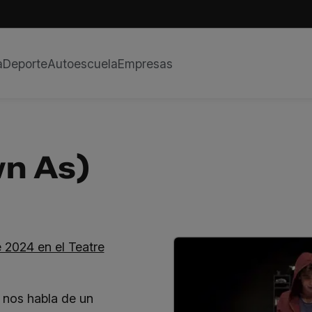
a
Deporte
Autoescuela
Empresas
wn As)
e 2024 en el Teatre
 nos habla de un