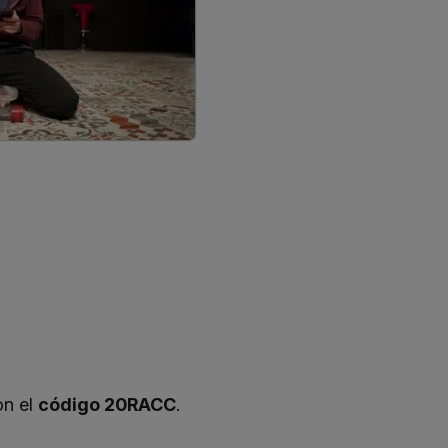
n el
código 20RACC
.