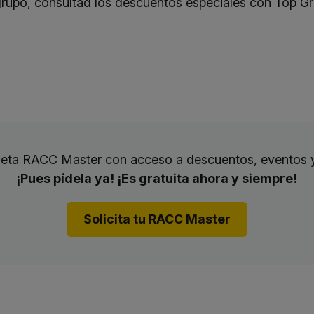
 grupo, consultad los descuentos especiales con
Top Gr
rjeta RACC Master con acceso a descuentos, eventos 
¡Pues pídela ya! ¡Es gratuita ahora y siempre!
Solicita tu RACC Master