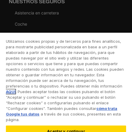
NUESTROS SEGUROS
Asistencia en carretera
Coche
Moto
Utilizamos cookies propias y de terceros para fines analíticos,
Viaje
para mostrarte publicidad personalizada en base a un perfil
elaborado a partir de tus hábitos de navegación, para que
Hogar
puedas navegar por el sitio web y utilizar las diferentes
opciones o servicios que tiene y para que puedas compartir
Vida
nuestro contenido con tus amigos y redes. Las cookies pueden
obtener o guardar información en tu navegador. Esta
Decesos
información puede ser acerca de tu navegación, tus
preferencias o tu dispositivo. Puedes obtener más información
Dental
AQUÍ
. Puedes aceptar todas las cookies pulsando el botón
“Aceptar y continuar” o rechazar su uso pulsando el botón
Deportivo
“Rechazar cookies” o configurarlas pulsando el enlace
“Configurar cookies”. También puedes consultar
cómo trata
Esquí
Google tus datos
a través de sus cookies, presentes en esta
página.
Aceptar y continuar