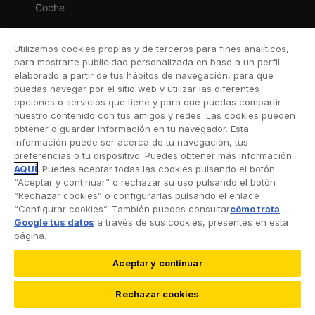
Coche
Moto
Utilizamos cookies propias y de terceros para fines analíticos,
Viaje
para mostrarte publicidad personalizada en base a un perfil
elaborado a partir de tus hábitos de navegación, para que
Hogar
puedas navegar por el sitio web y utilizar las diferentes
opciones o servicios que tiene y para que puedas compartir
Vida
nuestro contenido con tus amigos y redes. Las cookies pueden
obtener o guardar información en tu navegador. Esta
Decesos
información puede ser acerca de tu navegación, tus
preferencias o tu dispositivo. Puedes obtener más información
Dental
AQUÍ
. Puedes aceptar todas las cookies pulsando el botón
“Aceptar y continuar” o rechazar su uso pulsando el botón
Deportivo
“Rechazar cookies” o configurarlas pulsando el enlace
“Configurar cookies”. También puedes consultar
cómo trata
Esquí
Google tus datos
a través de sus cookies, presentes en esta
página.
Aceptar y continuar
©2026 RACC Mobility Club |
Condiciones de uso y
Rechazar cookies
Política de privacidad
|
Accesibilidad
|
Política de