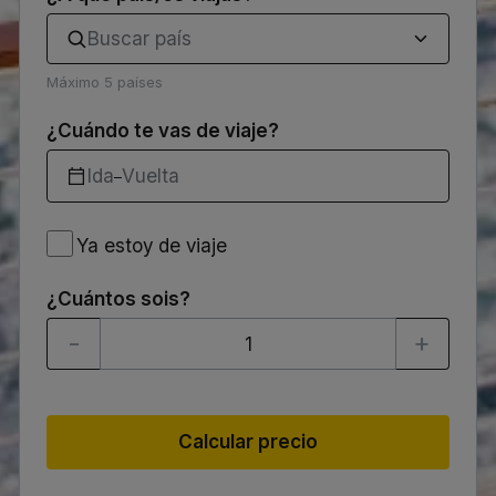
Buscar país
Máximo 5 países
¿Cuándo te vas de viaje?
Ida
Vuelta
–
Ya
Ya estoy de viaje
estoy
de
viaje
¿Cuántos sois?