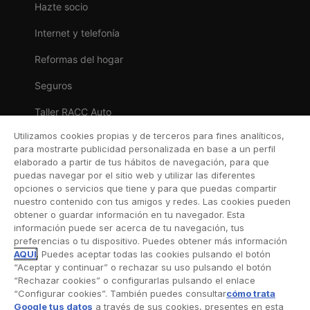
Hazte socio
Internet y telefonía
Reformas del hogar
Seguros
Taller RACC Auto
Utilizamos cookies propias y de terceros para fines analíticos,
Venta de coches
para mostrarte publicidad personalizada en base a un perfil
elaborado a partir de tus hábitos de navegación, para que
puedas navegar por el sitio web y utilizar las diferentes
NUESTROS SEGUROS
opciones o servicios que tiene y para que puedas compartir
nuestro contenido con tus amigos y redes. Las cookies pueden
Asistencia en carretera
obtener o guardar información en tu navegador. Esta
información puede ser acerca de tu navegación, tus
Coche
preferencias o tu dispositivo. Puedes obtener más información
AQUÍ
. Puedes aceptar todas las cookies pulsando el botón
Moto
“Aceptar y continuar” o rechazar su uso pulsando el botón
“Rechazar cookies” o configurarlas pulsando el enlace
Viaje
“Configurar cookies”. También puedes consultar
cómo trata
Google tus datos
a través de sus cookies, presentes en esta