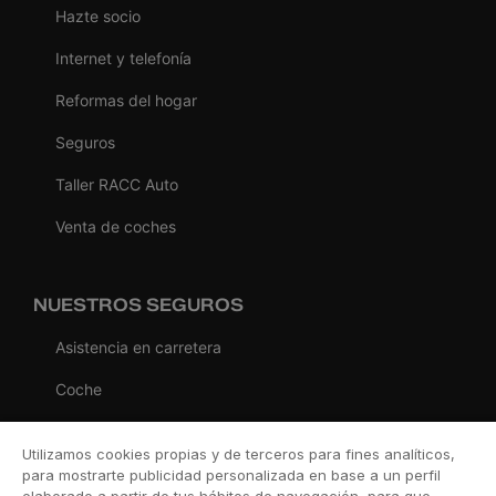
Hazte socio
Internet y telefonía
Reformas del hogar
Seguros
Taller RACC Auto
Venta de coches
NUESTROS SEGUROS
Asistencia en carretera
Coche
Moto
Utilizamos cookies propias y de terceros para fines analíticos,
Viaje
para mostrarte publicidad personalizada en base a un perfil