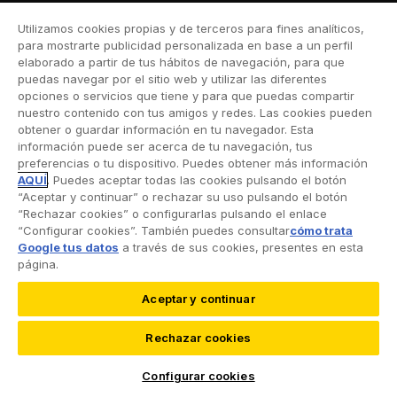
Moto
Utilizamos cookies propias y de terceros para fines analíticos,
Viaje
para mostrarte publicidad personalizada en base a un perfil
elaborado a partir de tus hábitos de navegación, para que
Hogar
puedas navegar por el sitio web y utilizar las diferentes
opciones o servicios que tiene y para que puedas compartir
Vida
nuestro contenido con tus amigos y redes. Las cookies pueden
obtener o guardar información en tu navegador. Esta
Decesos
información puede ser acerca de tu navegación, tus
preferencias o tu dispositivo. Puedes obtener más información
Dental
AQUÍ
. Puedes aceptar todas las cookies pulsando el botón
“Aceptar y continuar” o rechazar su uso pulsando el botón
Deportivo
“Rechazar cookies” o configurarlas pulsando el enlace
“Configurar cookies”. También puedes consultar
cómo trata
Esquí
Google tus datos
a través de sus cookies, presentes en esta
página.
Aceptar y continuar
©2026 RACC Mobility Club |
Condiciones de uso y
Rechazar cookies
Política de privacidad
|
Accesibilidad
|
Política de
cookies
|
Protección de datos
Configurar cookies