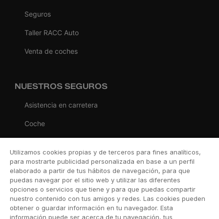
Seguros
Taller RACC Auto
Venta de coches
NUESTROS SEGUROS
Asistencia en carretera
Coche
Moto
Utilizamos cookies propias y de terceros para fines analíticos,
Viaje
para mostrarte publicidad personalizada en base a un perfil
elaborado a partir de tus hábitos de navegación, para que
Hogar
puedas navegar por el sitio web y utilizar las diferentes
opciones o servicios que tiene y para que puedas compartir
Vida
nuestro contenido con tus amigos y redes. Las cookies pueden
obtener o guardar información en tu navegador. Esta
Decesos
información puede ser acerca de tu navegación, tus