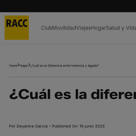
Club
Movilidad
Viajes
Hogar
Salud y Vid
Saltar
al
contenido
Home
Hogar
¿Cuál es la diferencia entre herencia y legado?
¿Cuál es la difer
·
Por
Deyanira García
Published On: 19 junio 2025