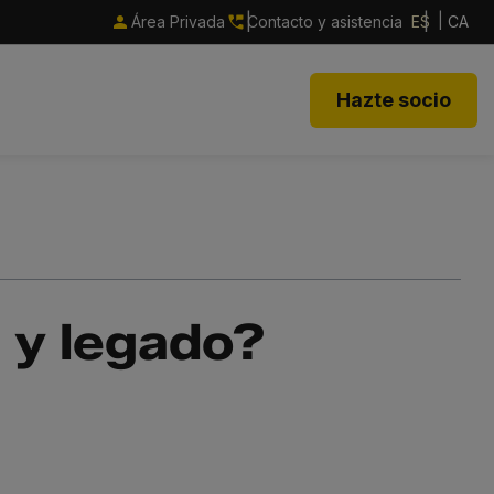
Área Privada
Contacto y asistencia
ES
CA
Hazte socio
a y legado?