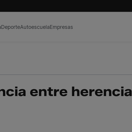
a
Deporte
Autoescuela
Empresas
encia entre herenci