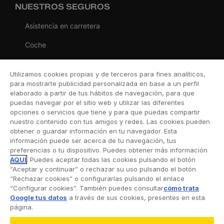
NUESTROS SEGUROS
Asistencia en carretera
Coche
Moto
Utilizamos cookies propias y de terceros para fines analíticos,
Viaje
para mostrarte publicidad personalizada en base a un perfil
elaborado a partir de tus hábitos de navegación, para que
Hogar
puedas navegar por el sitio web y utilizar las diferentes
opciones o servicios que tiene y para que puedas compartir
Vida
nuestro contenido con tus amigos y redes. Las cookies pueden
obtener o guardar información en tu navegador. Esta
Decesos
información puede ser acerca de tu navegación, tus
preferencias o tu dispositivo. Puedes obtener más información
Dental
AQUÍ
. Puedes aceptar todas las cookies pulsando el botón
“Aceptar y continuar” o rechazar su uso pulsando el botón
Deportivo
“Rechazar cookies” o configurarlas pulsando el enlace
“Configurar cookies”. También puedes consultar
cómo trata
Esquí
Google tus datos
a través de sus cookies, presentes en esta
página.