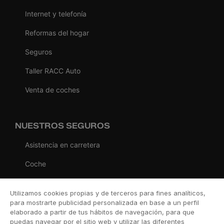
Internet y telefonía
Reformas del hogar
Seguros
Taller RACC Auto
Venta de coches
NUESTROS SEGUROS
Asistencia en carretera
Coche
Moto
Utilizamos cookies propias y de terceros para fines analíticos,
Viaje
para mostrarte publicidad personalizada en base a un perfil
elaborado a partir de tus hábitos de navegación, para que
Hogar
puedas navegar por el sitio web y utilizar las diferentes