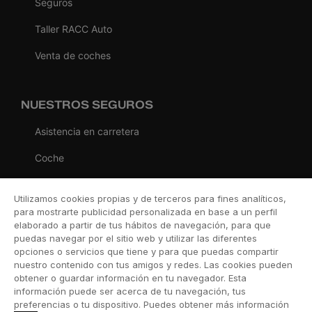
Seguros
Taller RACC Auto
Venta de coches
NUESTROS SEGUROS
Asistencia en carretera
Coche
Moto
Utilizamos cookies propias y de terceros para fines analíticos,
Viaje
para mostrarte publicidad personalizada en base a un perfil
elaborado a partir de tus hábitos de navegación, para que
Hogar
puedas navegar por el sitio web y utilizar las diferentes
opciones o servicios que tiene y para que puedas compartir
Vida
nuestro contenido con tus amigos y redes. Las cookies pueden
obtener o guardar información en tu navegador. Esta
Decesos
información puede ser acerca de tu navegación, tus
preferencias o tu dispositivo. Puedes obtener más información