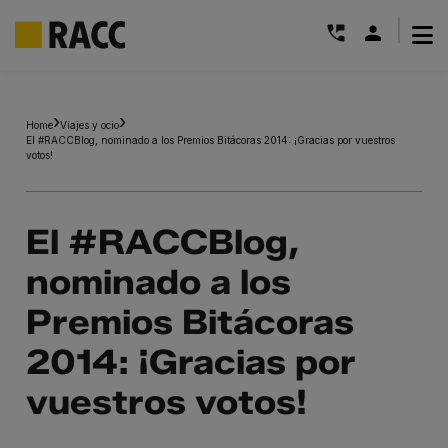
|
Saltar
al
Home
Viajes y ocio
contenido
El #RACCBlog, nominado a los Premios Bitácoras 2014: ¡Gracias por vuestros
votos!
El #RACCBlog,
nominado a los
Premios Bitácoras
2014: ¡Gracias por
vuestros votos!