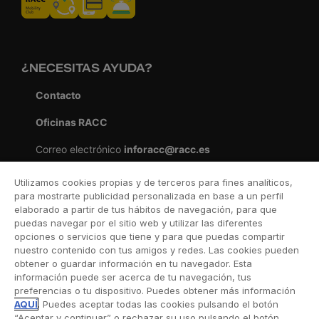
¿NECESITAS AYUDA?
Contacto
Oficinas RACC
Correo electrónico
inforacc@racc.es
Asistencia 24 h
900 242 242
Utilizamos cookies propias y de terceros para fines analíticos,
para mostrarte publicidad personalizada en base a un perfil
WhatsAPP Asistencia 24 h
638 220 311
elaborado a partir de tus hábitos de navegación, para que
puedas navegar por el sitio web y utilizar las diferentes
Consultas y quejas
opciones o servicios que tiene y para que puedas compartir
nuestro contenido con tus amigos y redes. Las cookies pueden
Atención telefónica
900 357 357
obtener o guardar información en tu navegador. Esta
(lu. a vi., 9-21h)
información puede ser acerca de tu navegación, tus
preferencias o tu dispositivo. Puedes obtener más información
Asistencia extranjero 24 h
934 95 51 51
AQUÍ
. Puedes aceptar todas las cookies pulsando el botón
“Aceptar y continuar” o rechazar su uso pulsando el botón