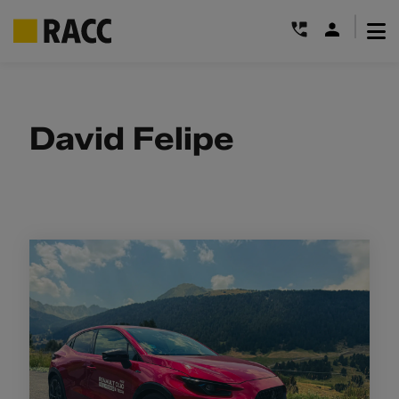
|
Saltar
al
contenido
David Felipe