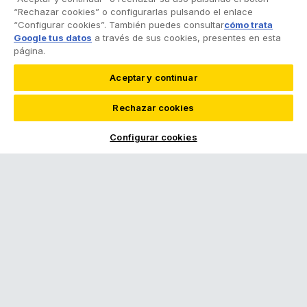
Siniestros
930 03 96 60
“Rechazar cookies” o configurarlas pulsando el enlace
(lu. a vi., 9-21h)
“Configurar cookies”. También puedes consultar
cómo trata
Google tus datos
a través de sus cookies, presentes en esta
página.
SOBRE EL CLUB
Aceptar y continuar
Club RACC
Rechazar cookies
Conócenos
Configurar cookies
¿Quieres ser punto de venta RACC?
Portal de mediadores
Revista RACC
Sala de prensa
Trabaja con nosotros
Ventajas por ser del RACC