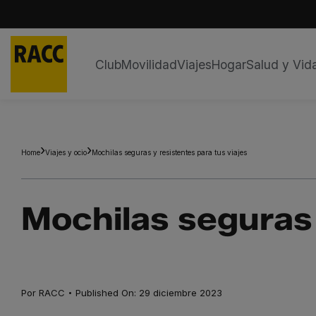
Club
Movilidad
Viajes
Hogar
Salud y Vid
Saltar
al
contenido
Home
Viajes y ocio
Mochilas seguras y resistentes para tus viajes
Mochilas seguras 
·
Por
RACC
Published On: 29 diciembre 2023