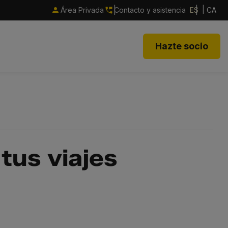
Área Privada
Contacto y asistencia
ES
CA
Hazte socio
tus viajes