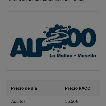
Precio de día
Precio RACC
Pr
Adultos
55.50€
58