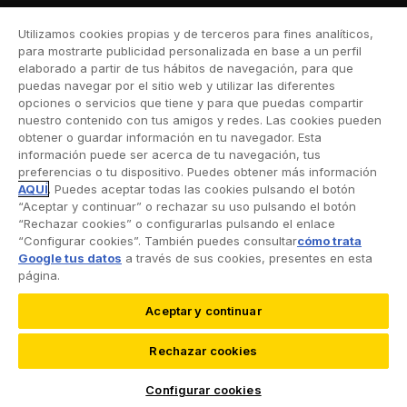
Moto
Utilizamos cookies propias y de terceros para fines analíticos,
Viaje
para mostrarte publicidad personalizada en base a un perfil
elaborado a partir de tus hábitos de navegación, para que
Hogar
puedas navegar por el sitio web y utilizar las diferentes
opciones o servicios que tiene y para que puedas compartir
Vida
nuestro contenido con tus amigos y redes. Las cookies pueden
obtener o guardar información en tu navegador. Esta
Decesos
información puede ser acerca de tu navegación, tus
preferencias o tu dispositivo. Puedes obtener más información
Dental
AQUÍ
. Puedes aceptar todas las cookies pulsando el botón
“Aceptar y continuar” o rechazar su uso pulsando el botón
Deportivo
“Rechazar cookies” o configurarlas pulsando el enlace
“Configurar cookies”. También puedes consultar
cómo trata
Esquí
Google tus datos
a través de sus cookies, presentes en esta
página.
Aceptar y continuar
©2026 RACC Mobility Club |
Condiciones de uso y
Rechazar cookies
Política de privacidad
|
Accesibilidad
|
Política de
cookies
|
Protección de datos
Configurar cookies