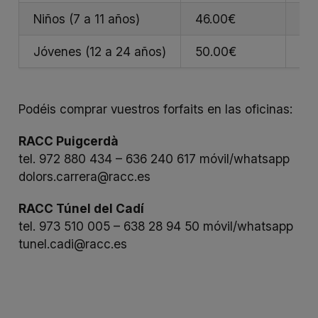
Niños (7 a 11 años)
46.00€
48
Jóvenes (12 a 24 años)
50.00€
52
Podéis comprar vuestros forfaits en las oficinas:
RACC Puigcerdà
tel. 972 880 434 – 636 240 617 móvil/whatsapp
dolors.carrera@racc.es
RACC Túnel del Cadí
tel. 973 510 005 – 638 28 94 50 móvil/whatsapp
tunel.cadi@racc.es