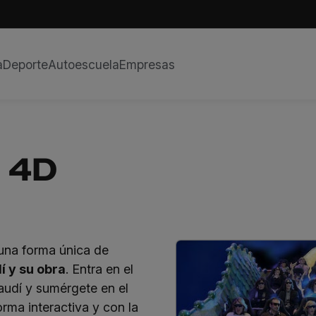
a
Deporte
Autoescuela
Empresas
a 4D
una forma única de
í y su obra
. Entra en el
udí y sumérgete en el
orma interactiva y con la