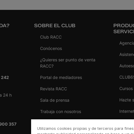
DA?
SOBRE EL CLUB
PRODU
SERVIC
Club RACC
Agencia
Conócenos
Asisten
¿Quieres ser punto de venta
Autoes
RACC?
CLUB6
 242
Portal de mediadores
Cursos
Revista RACC
a 24 h
Hazte 
Sala de prensa
Interne
Trabaja con nosotros
Reform
Ventajas por ser del RACC
900 357
Utilizamos cookies propias y de terceros para fines
Seguro