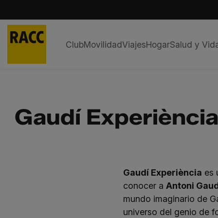
Club
Movilidad
Viajes
Hogar
Salud y Vid
Saltar
al
contenido
Gaudí Experiènci
Gaudí Experiència
es 
conocer a
Antoni Gaud
mundo imaginario de Ga
universo del genio de f