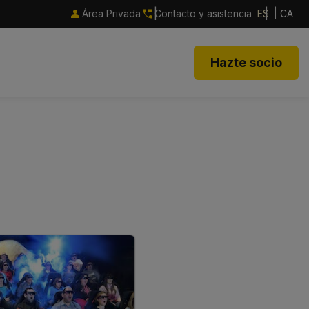
Área Privada
Contacto y asistencia
ES
CA
Hazte socio