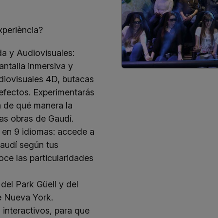
xperiència?
a y Audiovisuales:
antalla inmersiva y
udiovisuales 4D, butacas
efectos. Experimentarás
a de qué manera la
las obras de Gaudí.
 en 9 idiomas: accede a
Gaudí según tus
oce las particularidades
del Park Güell y del
e Nueva York.
 interactivos, para que