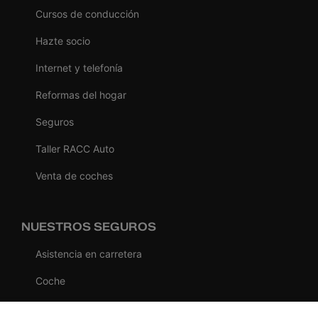
Cursos de conducción
Hazte socio
Internet y telefonía
Reformas del hogar
Seguros
Taller RACC Auto
Venta de coches
NUESTROS SEGUROS
Asistencia en carretera
Coche
Moto