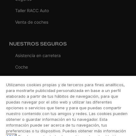
Taller RACC Auto
Venta de coches
NUESTROS SEGUROS
Asistencia en carretera
Coche
Moto
Utilizamos cookies propias y de terceros para fines analíticos,
Viaje
para mostrarte publicidad personalizada en base a un perfil
elaborado a partir de tus hábitos de navegación, para que
Hogar
puedas navegar por el sitio web y utilizar las diferentes
opciones o servicios que tiene y para que puedas compartir
Vida
nuestro contenido con tus amigos y redes. Las cookies pueden
obtener o guardar información en tu navegador. Esta
Decesos
información puede ser acerca de tu navegación, tus
preferencias o tu dispositivo. Puedes obtener más información