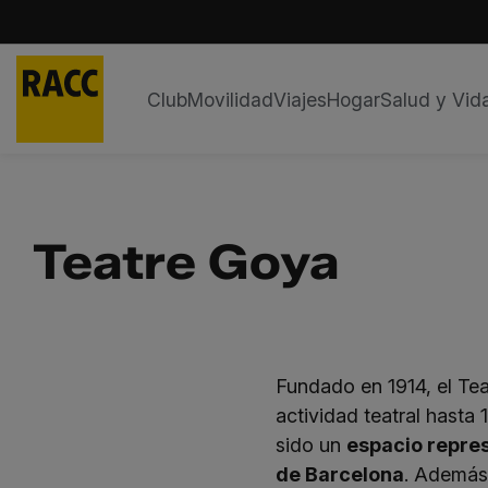
Club
Movilidad
Viajes
Hogar
Salud y Vid
Saltar
al
contenido
Teatre Goya
Fundado en 1914, el Tea
actividad teatral hasta
sido un
espacio repres
de Barcelona
. Además