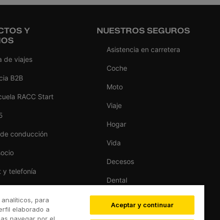
CTOS Y
NUESTROS SEGUROS
IOS
Asistencia en carretera
 de viajes
Coche
cia B2B
Moto
cuela RACC Start
Viaje
5
Hogar
 de conducción
Vida
socio
Decesos
t y telefonía
Dental
as del hogar
Deportivo
 analíticos, para
Aceptar y continuar
s
rfil elaborado a
Esquí
das navegar por el