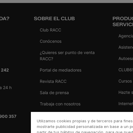
DA?
SOBRE EL CLUB
PRODU
SERVIC
Club RACC
Agencia
Conócenos
Asisten
¿Quieres ser punto de venta
Autoes
RACC?
CLUB6
 242
Portal de mediadores
Cursos
Revista RACC
a 24 h
Hazte 
Sala de prensa
Interne
Trabaja con nosotros
Reform
Ventajas por ser del RACC
900 357
Utilizamos cookies propias y de terceros para fines
Seguro
mostrarte publicidad personalizada en base a un pe
partir de tus hábitos de navegación, para que pue