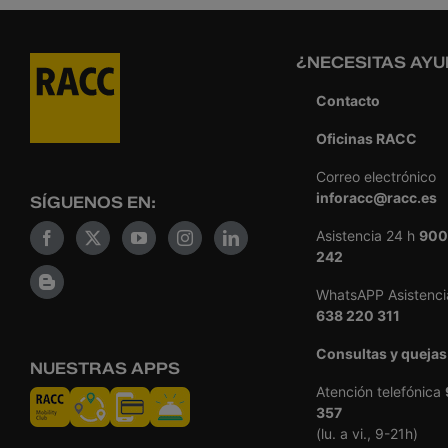
¿NECESITAS AYU
Contacto
Oficinas RACC
Correo electrónico
inforacc@racc.es
SÍGUENOS EN:
Asistencia 24 h
900
242
WhatsAPP Asistenci
638 220 311
Consultas y quejas
NUESTRAS APPS
Atención telefónica
357
(lu. a vi., 9-21h)