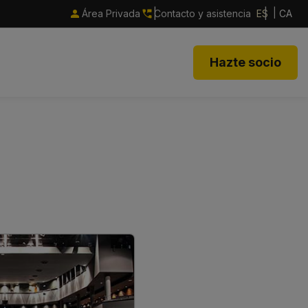
Área Privada
Contacto y asistencia
ES
CA
Hazte socio