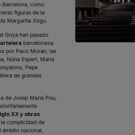
e Barcelona, como
meras figuras de la
de Margarita Xirgu.
 el Goya han pasado
cartelera
barcelonesa
s por Paco Moran, las
a, Núria Espert, Maria
Gonyalons, Pepe
cétera de grandes
tica de Josep Maria Pou,
rioritariamente
iglo XX y obras
 la complicidad de
l ámbito nacional,