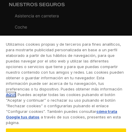
NUESTROS SEGUROS
Asistencia en carretera
Coche
Moto
Utilizamos cookies propias y de terceros para fines analíticos,
Viaje
para mostrarte publicidad personalizada en base a un perfil
elaborado a partir de tus hábitos de navegación, para que
Hogar
puedas navegar por el sitio web y utilizar las diferentes
opciones o servicios que tiene y para que puedas compartir
Vida
nuestro contenido con tus amigos y redes. Las cookies pueden
obtener o guardar información en tu navegador. Esta
Decesos
información puede ser acerca de tu navegación, tus
preferencias o tu dispositivo. Puedes obtener más información
Dental
AQUÍ
. Puedes aceptar todas las cookies pulsando el botón
“Aceptar y continuar” o rechazar su uso pulsando el botón
Deportivo
“Rechazar cookies” o configurarlas pulsando el enlace
“Configurar cookies”. También puedes consultar
cómo trata
Esquí
Google tus datos
a través de sus cookies, presentes en esta
página.