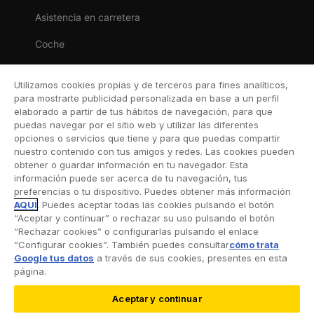
Asistencia en carretera
Coche
Moto
Utilizamos cookies propias y de terceros para fines analíticos,
Viaje
para mostrarte publicidad personalizada en base a un perfil
elaborado a partir de tus hábitos de navegación, para que
Hogar
puedas navegar por el sitio web y utilizar las diferentes
opciones o servicios que tiene y para que puedas compartir
Vida
nuestro contenido con tus amigos y redes. Las cookies pueden
obtener o guardar información en tu navegador. Esta
Decesos
información puede ser acerca de tu navegación, tus
preferencias o tu dispositivo. Puedes obtener más información
Dental
AQUÍ
. Puedes aceptar todas las cookies pulsando el botón
“Aceptar y continuar” o rechazar su uso pulsando el botón
Deportivo
“Rechazar cookies” o configurarlas pulsando el enlace
“Configurar cookies”. También puedes consultar
cómo trata
Esquí
Google tus datos
a través de sus cookies, presentes en esta
página.
Aceptar y continuar