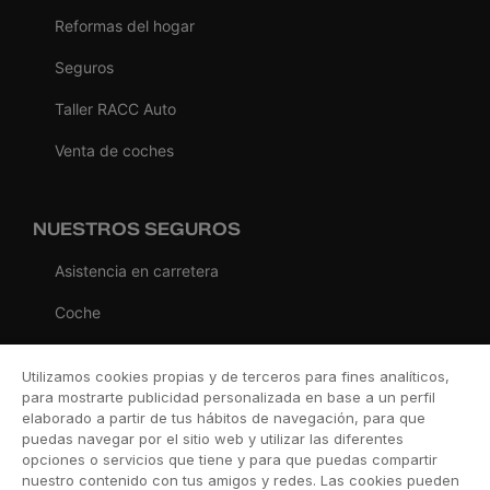
Reformas del hogar
Seguros
Taller RACC Auto
Venta de coches
NUESTROS SEGUROS
Asistencia en carretera
Coche
Moto
Utilizamos cookies propias y de terceros para fines analíticos,
Viaje
para mostrarte publicidad personalizada en base a un perfil
elaborado a partir de tus hábitos de navegación, para que
Hogar
puedas navegar por el sitio web y utilizar las diferentes
opciones o servicios que tiene y para que puedas compartir
Vida
nuestro contenido con tus amigos y redes. Las cookies pueden